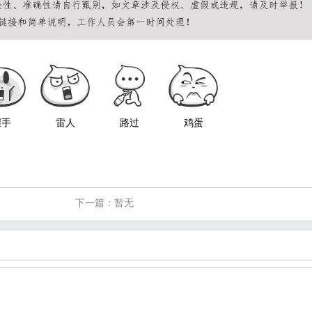
握手
雷人
路过
鸡蛋
下一篇：暂无