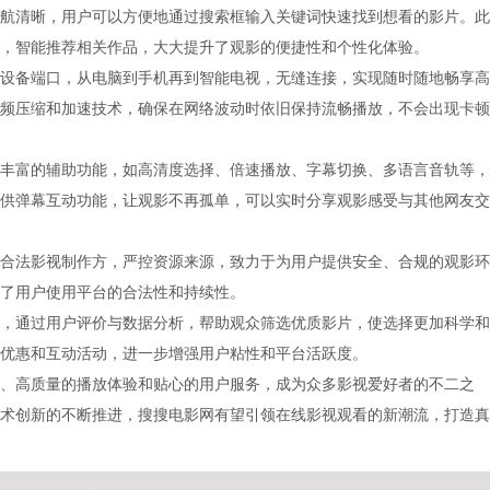
航清晰，用户可以方便地通过搜索框输入关键词快速找到想看的影片。此
，智能推荐相关作品，大大提升了观影的便捷性和个性化体验。
设备端口，从电脑到手机再到智能电视，无缝连接，实现随时随地畅享高
频压缩和加速技术，确保在网络波动时依旧保持流畅播放，不会出现卡顿
丰富的辅助功能，如高清度选择、倍速播放、字幕切换、多语言音轨等，
供弹幕互动功能，让观影不再孤单，可以实时分享观影感受与其他网友交
合法影视制作方，严控资源来源，致力于为用户提供安全、合规的观影环
了用户使用平台的合法性和持续性。
，通过用户评价与数据分析，帮助观众筛选优质影片，使选择更加科学和
优惠和互动活动，进一步增强用户粘性和平台活跃度。
、高质量的播放体验和贴心的用户服务，成为众多影视爱好者的不二之
术创新的不断推进，搜搜电影网有望引领在线影视观看的新潮流，打造真