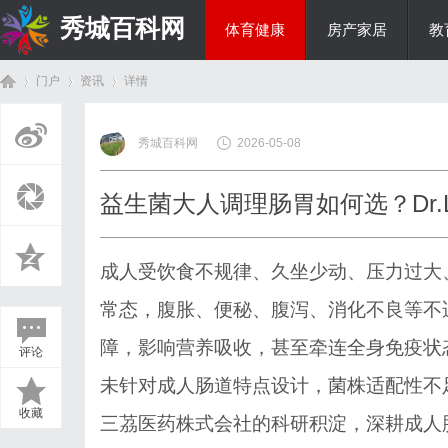
秀城百科网
体育健康
房产家居
教
门户
资讯
详情
商旅生涯
秀城百科网
2026-05-08
首
›
›
›
益生菌大人调理肠胃如何选？Dr.
成人受饮食不规律、久坐少动、压力过大
常态，腹胀、便秘、腹泻、消化不良等不
障，影响营养吸收，甚至牵连全身免疫状
评论
页
未针对成人肠道特点设计，菌株适配性不
收藏
三茘医药株式会社的科研积淀，深耕成人