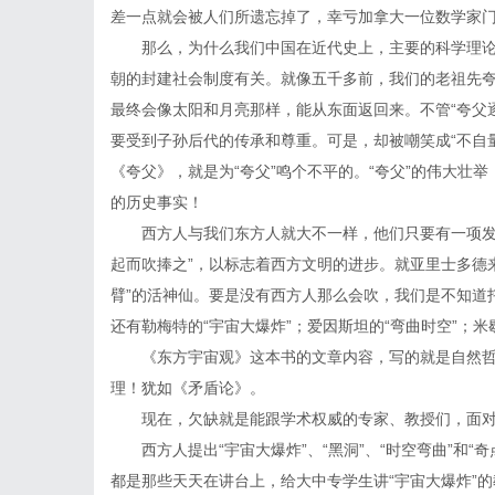
差一点就会被人们所遗忘掉了，幸亏加拿大一位数学家
那么，为什么我们中国在近代史上，主要的科学理
朝的封建社会制度有关。就像五千多前，我们的老祖先
最终会像太阳和月亮那样，能从东面返回来。不管“夸父
要受到子孙后代的传承和尊重。可是，却被嘲笑成“不自
《夸父》，就是为“夸父”鸣个不平的。“夸父”的伟大壮
的历史事实！
西方人与我们东方人就大不一样，他们只要有一项发
起而吹捧之”，以标志着西方文明的进步。就亚里士多德
臂”的活神仙。要是没有西方人那么会吹，我们是不知道托勒
还有勒梅特的“宇宙大爆炸”；爱因斯坦的“弯曲时空”；米歇
《东方宇宙观》这本书的文章内容，写的就是自然哲
理！犹如《矛盾论》。
现在，欠缺就是能跟学术权威的专家、教授们，面
西方人提出“宇宙大爆炸”、“黑洞”、“时空弯曲”和
都是那些天天在讲台上，给大中专学生讲“宇宙大爆炸”