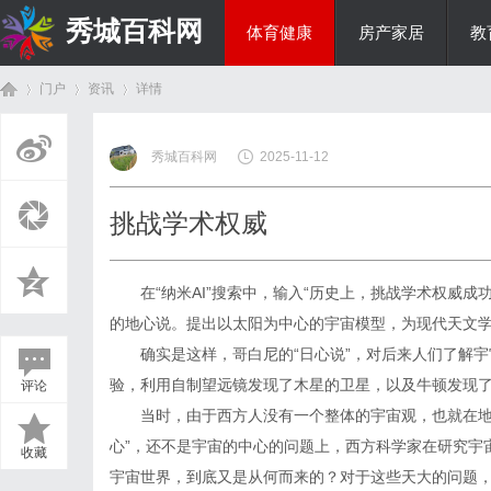
秀城百科网
体育健康
房产家居
教
门户
资讯
详情
商旅生涯
秀城百科网
2025-11-12
首
›
›
›
挑战学术权威
在“纳米AI”搜索中，输入“历史上，挑战学术权威
的地心说。提出以太阳为中心的宇宙模型，为现代天文学
确实是这样，哥白尼的“日心说”，对后来人们了解
验，利用自制望远镜发现了木星的卫星，以及牛顿发现了
评论
页
当时，由于西方人没有一个整体的宇宙观，也就在地
心”，还不是宇宙的中心的问题上，西方科学家在研究宇
收藏
宇宙世界，到底又是从何而来的？对于这些天大的问题