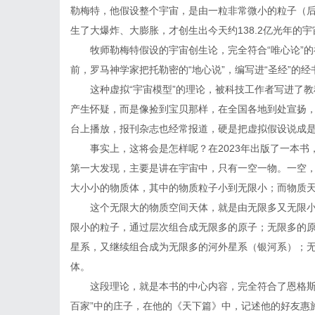
勒梅特，他假设整个宇宙，是由一粒非常微小的粒子（后
生了大爆炸、大膨胀，才创生出今天约138.2亿光年的
牧师勒梅特假设的宇宙创生论，完全符合“唯心论”的
前，罗马神学家把托勒密的“地心说”，编写进“圣经”的
这种虚拟“宇宙模型”的理论，被科技工作者写进了
产生怀疑，而是像捡到宝贝那样，在全国各地到处宣扬
台上播放，报刊杂志也经常报道，硬是把虚拟假设说成
事实上，这将会是怎样呢？在2023年出版了一本
第一大发现，主要是讲在宇宙中，只有一空一物。一空
大小小的物质体，其中的物质粒子小到无限小；而物质
这个无限大的物质空间天体，就是由无限多又无限
限小的粒子，通过层次组合成无限多的原子；无限多的
星系，又继续组合成为无限多的河外星系（银河系）；
体。
这段理论，就是本书的中心内容，完全符合了恩格斯
百家”中的庄子，在他的《天下篇》中，记述他的好友惠