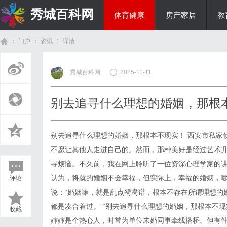
秀城百科网
体育健康
房产家居
教
门户
资讯
详情
商旅生涯
秀城百科网
2025-11-11
首
›
›
›
别去追寻什么理想的婚姻，那根
别去追寻什么理想的婚姻，那根本不现实！
西安市私家
不愿让其他人走进自己的。然而，那种美好是经过艺术
寻烦恼。不久前，我在网上聆听了一位资深心理学家的
认为，将就的婚姻不会幸福，但实际上，幸福的婚姻，
评论
页
说：“婚姻嘛，就是乱点鸳鸯谱，根本不存在所谓理想的
都是凑合着过。”“别去追寻什么理想的婚姻，那根本不
收藏
婶婶是个热心人，时常为单位未婚同事牵线搭桥。但有