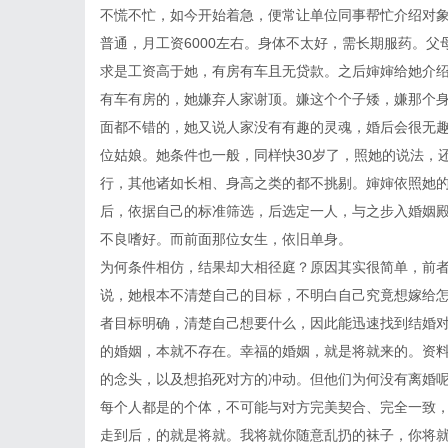
不慌不忙，如今开始着急，便常让单位同事帮忙介绍对象
普通，月工资6000左右。身体不太好，需长期服药。
求是工资高于她，有房有车且无贷款。之后婶婶给她介
有车有房的，她嫌弃人家谢顶。嫌这个个子矮，嫌那个
面都不错的，她又说人家没有有趣的灵魂，婚后会很无
位姑娘。她条件也一般，同样快30岁了，照她的说法，
行，其他诸如长相、身高之类的都不挑剔。婶婶依照她
后，依据自己的标准筛选，后选定一人，与之步入婚姻
不良嗜好。而前面那位女生，依旧单身。
为何条件相仿，结果却大相径庭？原因其实很简单，前
说，她根本不清楚自己的目标，不明白自己究竟想嫁给
者目标明确，清楚自己想要什么，因此能迅速找到结婚
的婚姻，本就不存在。幸福的婚姻，就是将就来的。资料
的念头，以及想掐死对方的冲动。但他们为何没有离婚
每个人都是的个体，不可能与对方完美契合、完全一致
走到后，的就是将就。我将就你随意乱扔的袜子，你将就