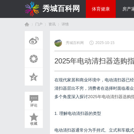
秀城百科网
体育健康
房产
门户
资讯
详情
商旅生涯
秀城百科网
2025-10-15
首
›
›
›
2025年电动清扫器选购
在现代家居和商业环境中，电动清扫器已经
清扫器层出不穷，消费者在选择时面临着众
多个角度深入探讨
2025年电动清扫器选购
评论
页
1. 理解电动清扫器的类型
收藏
电动清扫器通常分为手持式、立式和车载式