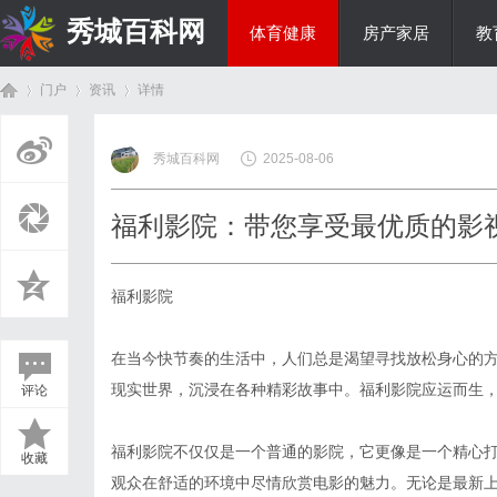
秀城百科网
体育健康
房产家居
教
门户
资讯
详情
商旅生涯
秀城百科网
2025-08-06
首
›
›
›
福利影院：带您享受最优质的影
福利影院
在当今快节奏的生活中，人们总是渴望寻找放松身心的
现实世界，沉浸在各种精彩故事中。福利影院应运而生
评论
页
福利影院不仅仅是一个普通的影院，它更像是一个精心
收藏
观众在舒适的环境中尽情欣赏电影的魅力。无论是最新