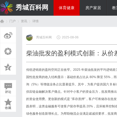
秀城百科网
体育健康
房产家居
教
门户
资讯
详情
商旅生涯
秀城百科网
2025-08-06
首
›
›
›
柴油批发的盈利模式创新：从价
传统进销差的盈利空间正在收窄。2025 年
柴油批发
的平均进销差为 
国性批发商的收入结构显示：基础价差占比从 80% 降至 55%
询（5%）等增值业务占比显著提升。其中，为客户提供国六 B 标
供应链金融解决客户痛点。针对中小客户的资金压力，批发商推出 “先
评论
页
的资金使用费。更创新的模式是 “库存质押”，客户可将储存在批发
践表明，这类金融服务可使客户留存率提高 20%，且坏账率控制在 
收藏
绿色服务创造新增长点。为帮助物流企业满足碳减排要求，批发商推出 