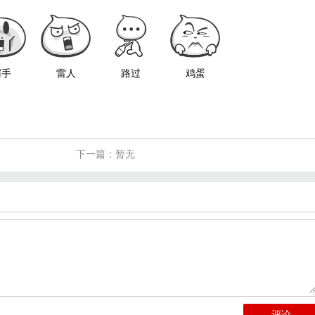
握手
雷人
路过
鸡蛋
下一篇：暂无
评论