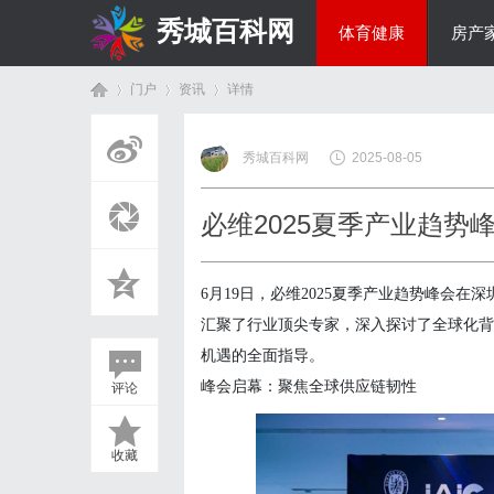
秀城百科网
体育健康
房产
门户
资讯
详情
商旅生涯
秀城百科网
2025-08-05
首
›
›
›
必维2025夏季产业趋势
6月19日，必维2025夏季产业趋势峰会
汇聚了行业顶尖专家，深入探讨了全球化背
机遇的全面指导。
峰会启幕：聚焦全球供应链韧性
评论
页
收藏