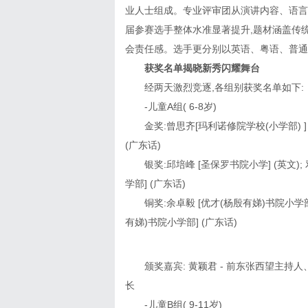
业人士组成。专业评审团从演讲内容、语言
届参赛选手整体水准显著提升,题材涵盖传
会责任感。选手更分别以英语、粤语、普通
获奖名单揭晓新秀闪耀舞台
经两天激烈竞逐,各组别获奖名单如下:
-儿童A组( 6-8岁)
金奖:曾思齐[玛利诺修院学校(小学部) ] 
(广东话)
银奖:邱培峰 [圣保罗书院小学] (英文);
学部] (广东话)
铜奖:余卓毅 [优才(杨殷有娣)书院小学部]
有娣)书院小学部] (广东话)
颁奖嘉宾: 黄颖君 - 前东张西望主
长
-儿童B组( 9-11岁)