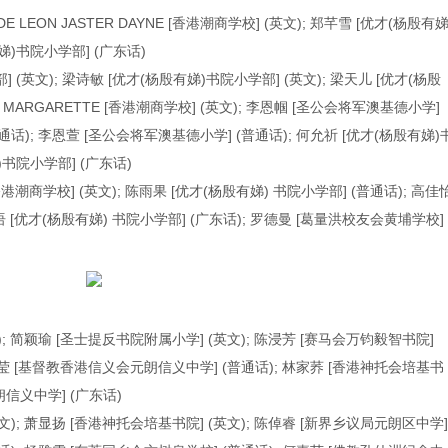
E LEON JASTER DAYNE [香港潮商学校] (英文); 郑芊雪 [优才(杨殷有娣
娣)书院小学部] (广东话)
 (英文); 梁诗敏 [优才(杨殷有娣)书院小学部] (英文); 梁天儿 [优才(杨殷
SE MARGARETTE [香港潮商学校] (英文); 李恩帼 [圣公会将军澳基德小学]
通话); 李恩萱 [圣公会将军澳基德小学] (普通话); 何允祈 [优才(杨殷有娣)
)书院小学部] (广东话)
 [香港潮商学校] (英文); 陈雨果 [优才(杨殷有娣) 书院小学部] (普通话); 高佳
语 [优才(杨殷有娣) 书院小学部] (广东话); 罗德曼 [葛量洪校友会黄埔学校]
); 简颖瑜 [圣士提反书院附属小学] (英文); 陈浸芳 [赛马会万钧毅智书院]
 张家莹 [基督教香港信义会元朗信义中学] (普通话); 林家荞 [香港神托会培基书
朗信义中学] (广东话)
文); 萧显扬 [香港神托会培基书院] (英文); 陈倬睿 [新界乡议局元朗区中学]