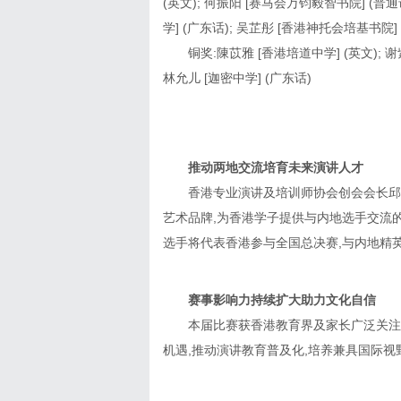
(英文); 何振阳 [赛马会万钧毅智书院] (普
学] (广东话); 吴芷彤 [香港神托会培基书院]
铜奖:陳苡雅 [香港培道中学] (英文); 
林允儿 [迦密中学] (广东话)
推动两地交流培育未来演讲人才
香港专业演讲及培训师协会创会会长邱
艺术品牌,为香港学子提供与内地选手交流
选手将代表香港参与全国总决赛,与内地精
赛事影响力持续扩大助力文化自信
本届比赛获香港教育界及家长广泛关注
机遇,推动演讲教育普及化,培养兼具国际