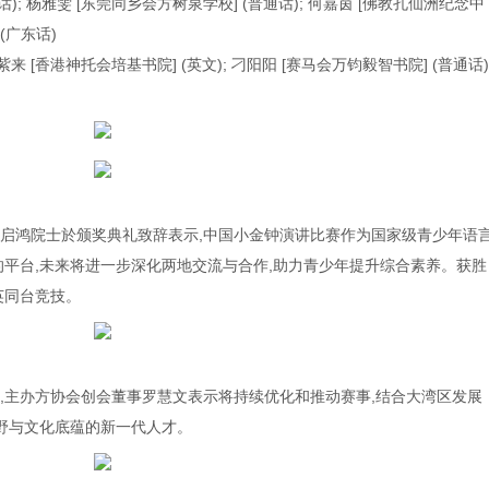
通话); 杨雅雯 [东莞同乡会方树泉学校] (普通话); 何嘉茵 [佛教孔仙洲纪念中
 (广东话)
谢紫来 [香港神托会培基书院] (英文); 刁阳阳 [赛马会万钧毅智书院] (普通话)
启鸿院士於颁奖典礼致辞表示,中国小金钟演讲比赛作为国家级青少年语
的平台,未来将进一步深化两地交流与合作,助力青少年提升综合素养。获胜
英同台竞技。
,主办方协会创会董事罗慧文表示将持续优化和推动赛事,结合大湾区发展
视野与文化底蕴的新一代人才。