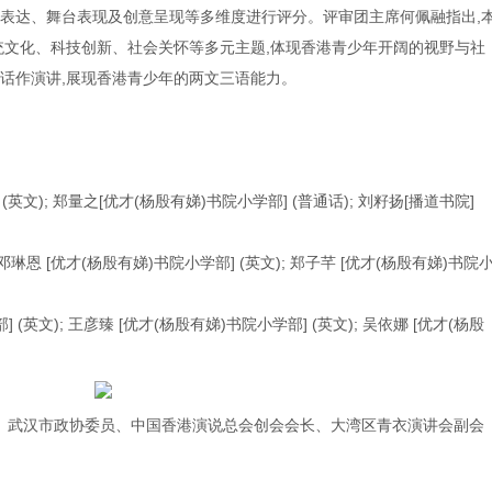
表达、舞台表现及创意呈现等多维度进行评分。评审团主席何佩融指出,
统文化、科技创新、社会关怀等多元主题,体现香港青少年开阔的视野与社
话作演讲,展现香港青少年的两文三语能力。
(英文); 郑量之[优才(杨殷有娣)书院小学部] (普通话); 刘籽扬[播道书院]
 邓琳恩 [优才(杨殷有娣)书院小学部] (英文); 郑子芊 [优才(杨殷有娣)书院
 (英文); 王彦臻 [优才(杨殷有娣)书院小学部] (英文); 吴依娜 [优才(杨殷
持人、武汉市政协委员、中国香港演说总会创会会长、大湾区青衣演讲会副会