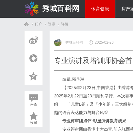
秀城百科网
体育健康
房产
门户
资讯
详情
商旅生涯
秀城百科网
2025-02-26
首
›
›
›
专业演讲及培训师协会首
编辑:郭芷琳
【2025年2月23日,中国香港】由
2025年2月22日至23日顺利举行。本
组」、「儿童B组」及「少年组」三大组别
评论
页
越的语言表达能力与舞台风采。
专业评审团点评:彰显演讲教育成果
收藏
专业评审团由香港十大杰青,前东张西