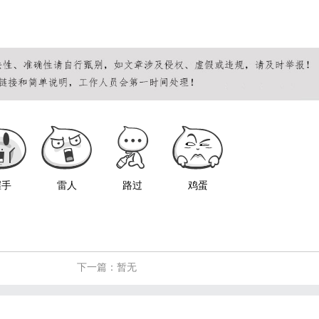
握手
雷人
路过
鸡蛋
下一篇：暂无