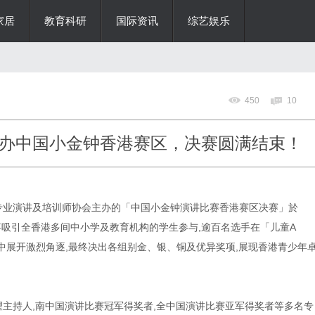
家居
教育科研
国际资讯
综艺娱乐
450
10
办中国小金钟香港赛区，决赛圆满结束！
香港专业演讲及培训师协会主办的「中国小金钟演讲比赛香港赛区决赛」於
次赛事吸引全香港多间中小学及教育机构的学生参与,逾百名选手在「儿童A
中展开激烈角逐,最终决出各组别金、银、铜及优异奖项,展现香港青少年
望主持人,南中国演讲比赛冠军得奖者,全中国演讲比赛亚军得奖者等多名专